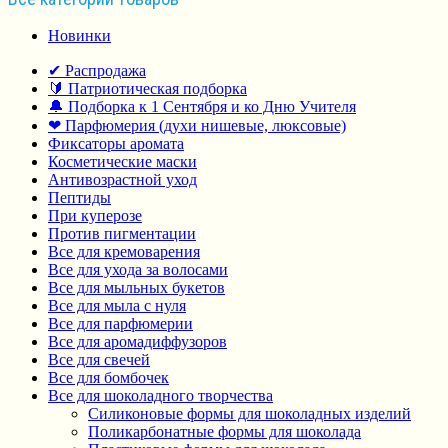
Новинки
✔ Распродажа
🔰 Патриотическая подборка
🔔 Подборка к 1 Сентября и ко Дню Учителя
❤ Парфюмерия (духи нишевые, люксовые)
Фиксаторы аромата
Косметические маски
Антивозрастной уход
Пептиды
При куперозе
Против пигментации
Все для кремоварения
Все для ухода за волосами
Все для мыльных букетов
Все для мыла с нуля
Все для парфюмерии
Все для аромадиффузоров
Все для свечей
Все для бомбочек
Все для шоколадного творчества
Силиконовые формы для шоколадных изделий
Поликарбонатные формы для шоколада