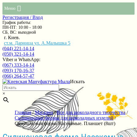
Меню
Регистрация / Вход
График работы:
ПН-ПТ: 10:00 - 18:00
СБ, ВС: выходной
г. Киев.
ст.м. Дарница ул. А.Малышка 5
(044) 221-14-14
(050) 321-14-14
Viber и WhatsApp:
(067) 333-14-14
(093) 170-16-37
(066) 264-57-47
Искать
×
Главная
/
Магазин
/
Все для шоколадного творчества
/
Силиконовые формы для шоколадных изделий
/
Силиконовая форма Насекомые. Планшет (8шт)