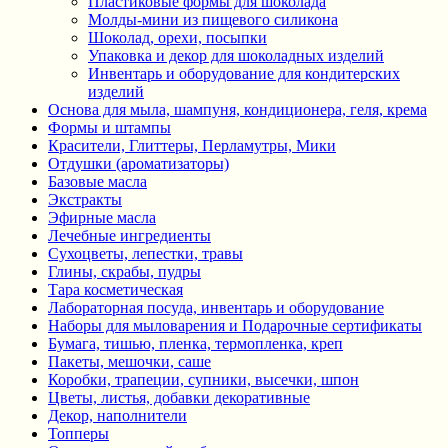
Пластиковые формы для шоколада
Молды-мини из пищевого силикона
Шоколад, орехи, посыпки
Упаковка и декор для шоколадных изделий
Инвентарь и оборудование для кондитерских
изделий
Основа для мыла, шампуня, кондиционера, геля, крема
Формы и штампы
Красители, Глиттеры, Перламутры, Мики
Отдушки (ароматизаторы)
Базовые масла
Экстракты
Эфирные масла
Лечебные ингредиенты
Сухоцветы, лепестки, травы
Глины, скрабы, пудры
Тара косметическая
Лабораторная посуда, инвентарь и оборудование
Наборы для мыловарения и Подарочные сертификаты
Бумага, тишью, пленка, термопленка, креп
Пакеты, мешочки, саше
Коробки, трапеции, супники, высечки, шпон
Цветы, листья, добавки декоративные
Декор, наполнители
Топперы