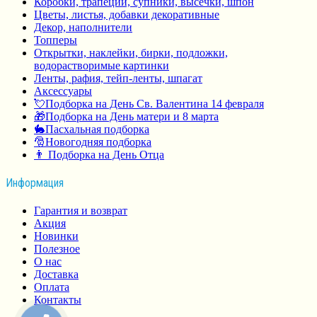
Коробки, трапеции, супники, высечки, шпон
Цветы, листья, добавки декоративные
Декор, наполнители
Топперы
Открытки, наклейки, бирки, подложки,
водорастворимые картинки
Ленты, рафия, тейп-ленты, шпагат
Аксессуары
💘Подборка на День Св. Валентина 14 февраля
🎁Подборка на День матери и 8 марта
🐇Пасхальная подборка
🎅Новогодняя подборка
👨 Подборка на День Отца
Информация
Гарантия и возврат
Акция
Новинки
Полезное
О нас
Доставка
Оплата
Контакты