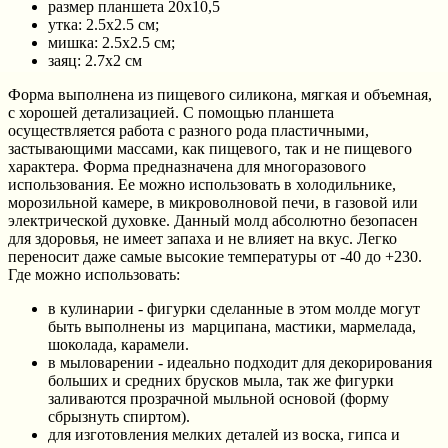
размер планшета 20х10,5
утка: 2.5х2.5 см;
мишка: 2.5х2.5 см;
заяц: 2.7х2 см
Форма выполнена из пищевого силикона, мягкая и объемная,
с хорошей детализацией. С помощью планшета
осуществляется работа с разного рода пластичными,
застывающими массами, как пищевого, так и не пищевого
характера. Форма предназначена для многоразового
использования. Ее можно использовать в холодильнике,
морозильной камере, в микроволновой печи, в газовой или
электрической духовке. Данный молд абсолютно безопасен
для здоровья, не имеет запаха и не влияет на вкус. Легко
переносит даже самые высокие температуры от -40 до +230.
Где можно использовать:
в кулинарии - фигурки сделанные в этом молде могут
быть выполнены из марципана, мастики, мармелада,
шоколада, карамели.
в мыловарении - идеально подходит для декорирования
больших и средних брусков мыла, так же фигурки
заливаются прозрачной мыльной основой (форму
сбрызнуть спиртом).
для изготовления мелких деталей из воска, гипса и