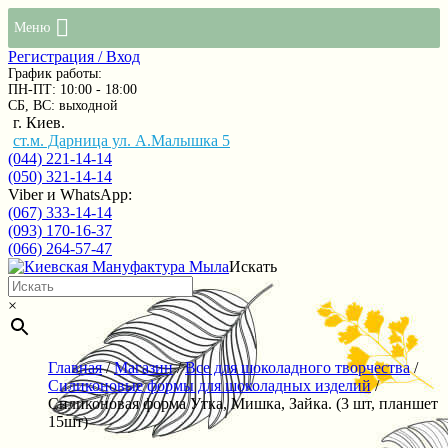
Меню
Регистрация / Вход
График работы:
ПН-ПТ: 10:00 - 18:00
СБ, ВС: выходной
г. Киев.
ст.м. Дарница ул. А.Малышка 5
(044) 221-14-14
(050) 321-14-14
Viber и WhatsApp:
(067) 333-14-14
(093) 170-16-37
(066) 264-57-47
Искать
×
Главная
/
Магазин
/
Все для шоколадного творчества
/
Силиконовые формы для шоколадных изделий
/
Силиконовая форма Утка, Мишка, Зайка. (3 шт, планшет
15шт)