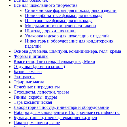
Все для бомбочек
Все для шоколадного творчества
Силиконовые формы для шоколадных изделий
Поликарбонатные формы для шоколада
Пластиковые формы для шоколада
Молды-мини из пищевого силикона
Шоколад, орехи, посыпки
Упаковка и декор для шоколадных изделий
Инвентарь и оборудование для кондитерских
изделий
Основа для мыла, шампуня, кондиционера, геля, крема
Формы и штампы
Красители, Глиттеры, Перламутры, Мики
Отдушки (ароматизаторы)
Базовые масла
Экстракты
Эфирные масла
Лечебные ингредиенты
Сухоцветы, лепестки, травы
Глины, скрабы, пудры
Тара косметическая
Лабораторная посуда, инвентарь и оборудование
Наборы для мыловарения и Подарочные сертификаты
Бумага, тишью, пленка, термопленка, креп
Пакеты, мешочки, саше