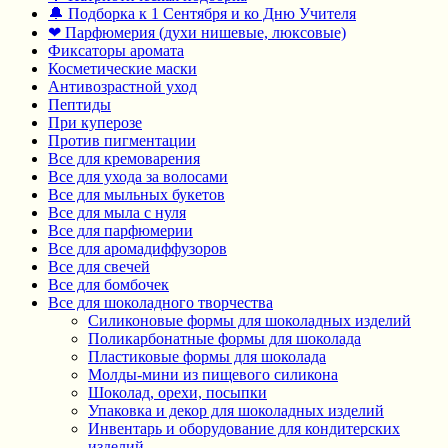
🔔 Подборка к 1 Сентября и ко Дню Учителя
❤ Парфюмерия (духи нишевые, люксовые)
Фиксаторы аромата
Косметические маски
Антивозрастной уход
Пептиды
При куперозе
Против пигментации
Все для кремоварения
Все для ухода за волосами
Все для мыльных букетов
Все для мыла с нуля
Все для парфюмерии
Все для аромадиффузоров
Все для свечей
Все для бомбочек
Все для шоколадного творчества
Силиконовые формы для шоколадных изделий
Поликарбонатные формы для шоколада
Пластиковые формы для шоколада
Молды-мини из пищевого силикона
Шоколад, орехи, посыпки
Упаковка и декор для шоколадных изделий
Инвентарь и оборудование для кондитерских
изделий