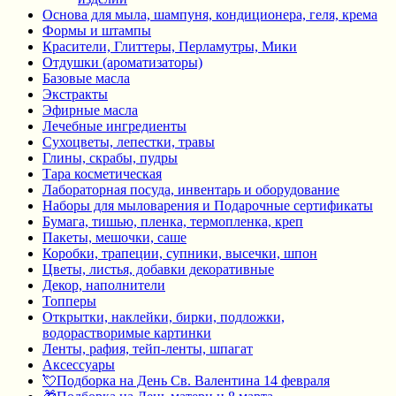
Основа для мыла, шампуня, кондиционера, геля, крема
Формы и штампы
Красители, Глиттеры, Перламутры, Мики
Отдушки (ароматизаторы)
Базовые масла
Экстракты
Эфирные масла
Лечебные ингредиенты
Сухоцветы, лепестки, травы
Глины, скрабы, пудры
Тара косметическая
Лабораторная посуда, инвентарь и оборудование
Наборы для мыловарения и Подарочные сертификаты
Бумага, тишью, пленка, термопленка, креп
Пакеты, мешочки, саше
Коробки, трапеции, супники, высечки, шпон
Цветы, листья, добавки декоративные
Декор, наполнители
Топперы
Открытки, наклейки, бирки, подложки,
водорастворимые картинки
Ленты, рафия, тейп-ленты, шпагат
Аксессуары
💘Подборка на День Св. Валентина 14 февраля