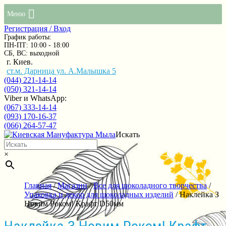
Меню
Регистрация / Вход
График работы:
ПН-ПТ: 10:00 - 18:00
СБ, ВС: выходной
г. Киев.
ст.м. Дарница ул. А.Малышка 5
(044) 221-14-14
(050) 321-14-14
Viber и WhatsApp:
(067) 333-14-14
(093) 170-16-37
(066) 264-57-47
Искать
×
Главная
/
Магазин
/
Все для шоколадного творчества
/
Упаковка и декор для шоколадных изделий
/ Наклейка З
Новим Роком! Крафт D50мм