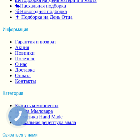
🎁Подборка на День матери и 8 марта
🐇Пасхальная подборка
🎅Новогодняя подборка
👨 Подборка на День Отца
Информация
Гарантия и возврат
Акция
Новинки
Полезное
О нас
Доставка
Оплата
Контакты
Категории
Купить компоненты
Школа Мыловара
Косметика Hand Made
Уникальная рецептура мыла
Связаться з нами