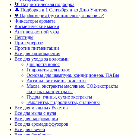
🔰 Патриотическая подборка
🔔 Подборка к 1 Сентября и ко Дню Учителя
❤ Парфюмерия (духи нишевые, люксовые)
Фиксаторы аромата
Косметические маски
Антивозрастной уход
Пептиды
При куперозе
Против пигментации
Все для кремоварения
Все для ухода за волосами
Для роста волос
Гидролаты для волос
Основы для шампуня, кондиционера, ПАВы
Активы, витамины, кислоты
Масла, экстракты масляные, СО2-экстракты,
экстракт-концентраты
Пудры, глины, сухие экстракты
Эмоленты, гидролизаты, силиконы
Все для мыльных букетов
Все для мыла с нуля
Все для парфюмерии
Все для аромадиффузоров
Все для свечей
Все для бомбочек