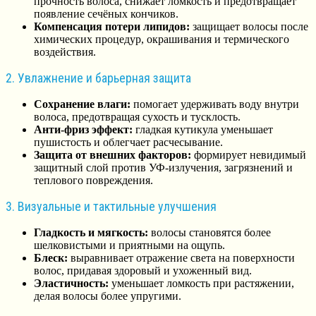
прочность волоса, снижает ломкость и предотвращает
появление сечёных кончиков.
Компенсация потери липидов:
защищает волосы после
химических процедур, окрашивания и термического
воздействия.
2. Увлажнение и барьерная защита
Сохранение влаги:
помогает удерживать воду внутри
волоса, предотвращая сухость и тусклость.
Анти-фриз эффект:
гладкая кутикула уменьшает
пушистость и облегчает расчесывание.
Защита от внешних факторов:
формирует невидимый
защитный слой против УФ-излучения, загрязнений и
теплового повреждения.
3. Визуальные и тактильные улучшения
Гладкость и мягкость:
волосы становятся более
шелковистыми и приятными на ощупь.
Блеск:
выравнивает отражение света на поверхности
волос, придавая здоровый и ухоженный вид.
Эластичность:
уменьшает ломкость при растяжении,
делая волосы более упругими.