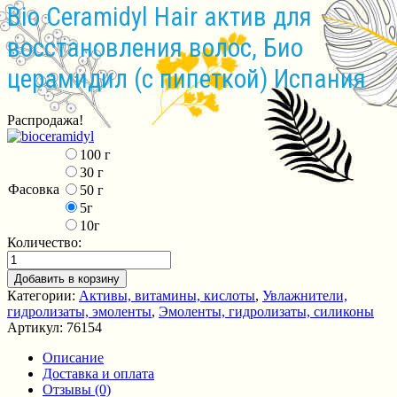
Bio Ceramidyl Hair актив для
восстановления волос, Био
церамидил (с пипеткой) Испания
Распродажа!
100 г
30 г
Фасовка
50 г
5г
10г
Количество:
Добавить в корзину
Категории:
Активы, витамины, кислоты
,
Увлажнители,
гидролизаты, эмоленты
,
Эмоленты, гидролизаты, силиконы
Артикул:
76154
Описание
Доставка и оплата
Отзывы (0)