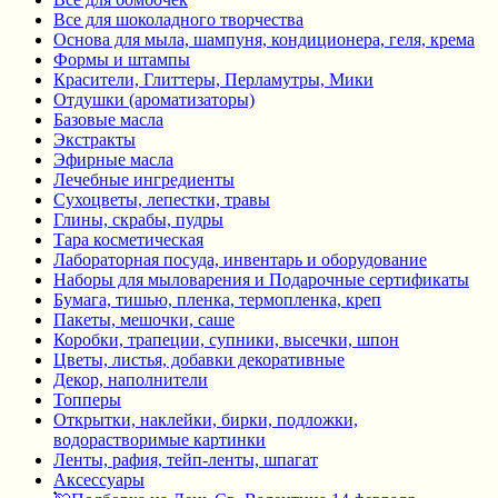
Все для шоколадного творчества
Основа для мыла, шампуня, кондиционера, геля, крема
Формы и штампы
Красители, Глиттеры, Перламутры, Мики
Отдушки (ароматизаторы)
Базовые масла
Экстракты
Эфирные масла
Лечебные ингредиенты
Сухоцветы, лепестки, травы
Глины, скрабы, пудры
Тара косметическая
Лабораторная посуда, инвентарь и оборудование
Наборы для мыловарения и Подарочные сертификаты
Бумага, тишью, пленка, термопленка, креп
Пакеты, мешочки, саше
Коробки, трапеции, супники, высечки, шпон
Цветы, листья, добавки декоративные
Декор, наполнители
Топперы
Открытки, наклейки, бирки, подложки,
водорастворимые картинки
Ленты, рафия, тейп-ленты, шпагат
Аксессуары