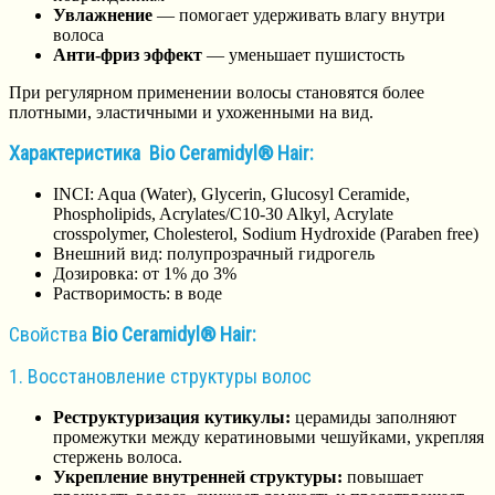
Увлажнение
— помогает удерживать влагу внутри
волоса
Анти-фриз эффект
— уменьшает пушистость
При регулярном применении волосы становятся более
плотными, эластичными и ухоженными на вид.
Характеристика Bio Ceramidyl® Hair:
INCI: Aqua (Water), Glycerin, Glucosyl Ceramide,
Phospholipids, Acrylates/C10-30 Alkyl, Acrylate
crosspolymer, Cholesterol, Sodium Hydroxide (Paraben free)
Внешний вид: полупрозрачный гидрогель
Дозировка: от 1% до 3%
Растворимость: в воде
Свойства
Bio Ceramidyl® Hair:
1. Восстановление структуры волос
Реструктуризация кутикулы:
церамиды заполняют
промежутки между кератиновыми чешуйками, укрепляя
стержень волоса.
Укрепление внутренней структуры:
повышает