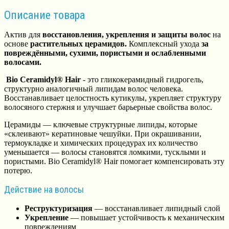
Описание товара
Актив для
восстановления, укрепления и защиты волос
на
основе
растительных церамидов.
Комплексный ухода
за
повреждёнными, сухими, пористыми и ослабленными
волосами.
Bio Ceramidyl® Hair
- это гликокерамидный гидрогель,
структурно аналогичный липидам волос человека.
Восстанавливает целостность кутикулы, укрепляет структуру
волосяного стержня и улучшает барьерные свойства волос.
Церамиды — ключевые структурные липиды, которые
«склеивают» кератиновые чешуйки. При окрашивании,
термоукладке и химических процедурах их количество
уменьшается — волосы становятся ломкими, тусклыми и
пористыми. Bio Ceramidyl® Hair помогает компенсировать эту
потерю.
Действие на волосы
Реструктуризация
— восстанавливает липидный слой
Укрепление
— повышает устойчивость к механическим
повреждениям