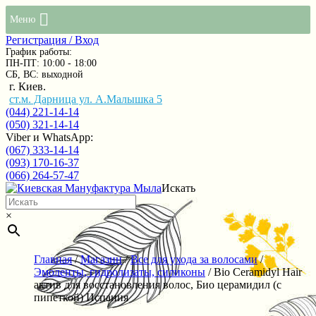
Меню
Регистрация / Вход
График работы:
ПН-ПТ: 10:00 - 18:00
СБ, ВС: выходной
г. Киев.
ст.м. Дарница ул. А.Малышка 5
(044) 221-14-14
(050) 321-14-14
Viber и WhatsApp:
(067) 333-14-14
(093) 170-16-37
(066) 264-57-47
Искать
×
Главная
/
Магазин
/
Все для ухода за волосами
/
Эмоленты, гидролизаты, силиконы
/ Bio Ceramidyl Hair
актив для восстановления волос, Био церамидил (с
пипеткой) Испания