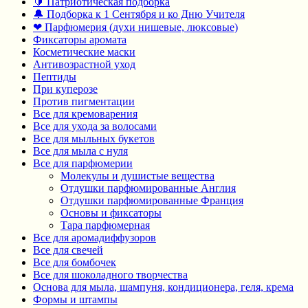
🔰 Патриотическая подборка
🔔 Подборка к 1 Сентября и ко Дню Учителя
❤ Парфюмерия (духи нишевые, люксовые)
Фиксаторы аромата
Косметические маски
Антивозрастной уход
Пептиды
При куперозе
Против пигментации
Все для кремоварения
Все для ухода за волосами
Все для мыльных букетов
Все для мыла с нуля
Все для парфюмерии
Молекулы и душистые вещества
Отдушки парфюмированные Англия
Отдушки парфюмированные Франция
Основы и фиксаторы
Тара парфюмерная
Все для аромадиффузоров
Все для свечей
Все для бомбочек
Все для шоколадного творчества
Основа для мыла, шампуня, кондиционера, геля, крема
Формы и штампы