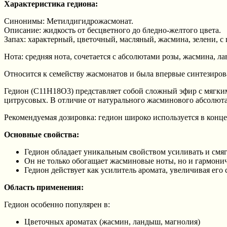
Характеристика гедиона:
Синонимы: Метилдигидрожасмонат.
Описание: жидкость от бесцветного до бледно-желтого цвета.
Запах: характерный, цветочный, масляный, жасмина, зелени, с
Нота: средняя нота, сочетается с абсолютами розы, жасмина, 
Относится к семейству жасмонатов и была впервые синтезирова
Гедион (C11H18O3) представляет собой сложный эфир с мягким
цитрусовых. В отличие от натурального жасминового абсолюта
Рекомендуемая дозировка: гедион широко используется в кон
Основные свойства:
Гедион обладает уникальным свойством усиливать и смяг
Он не только обогащает жасминовые ноты, но и гармони
Гедион действует как усилитель аромата, увеличивая его
Область применения:
Гедион особенно популярен в:
Цветочных ароматах (жасмин, ландыш, магнолия)