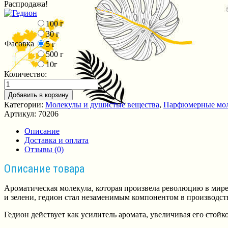
Распродажа!
100 г
30 г
Фасовка
5 г
500 г
10г
Количество:
Добавить в корзину
Категории:
Молекулы и душистые вещества
,
Парфюмерные мол
Артикул:
70206
Описание
Доставка и оплата
Отзывы (0)
Описание товара
Ароматическая молекула, которая произвела революцию в мир
и зелени, гедион стал незаменимым компонентом в производств
Гедион действует как усилитель аромата, увеличивая его стойк