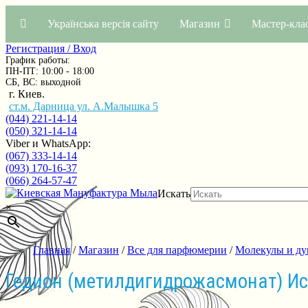
Українська версія сайту
Магазин
Мастер-кла
Регистрация / Вход
График работы:
ПН-ПТ: 10:00 - 18:00
СБ, ВС: выходной
г. Киев.
ст.м. Дарница ул. А.Малышка 5
(044) 221-14-14
(050) 321-14-14
Viber и WhatsApp:
(067) 333-14-14
(093) 170-16-37
(066) 264-57-47
Искать
×
Главная
/
Магазин
/
Все для парфюмерии
/
Молекулы и ду
Гедион (метилдигидрожасмонат) И