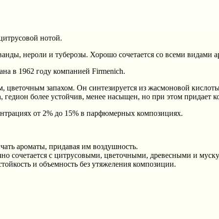
 цитрусовой нотой.
лаванды, нероли и туберозы. Хорошо сочетается со всеми видами 
на в 1962 году компанией Firmenich.
, цветочным запахом. Он синтезируется из жасмоновой кислоты,
, гедион более устойчив, менее насыщен, но при этом придает к
центрациях от 2% до 15% в парфюмерных композициях.
чать ароматы, придавая им воздушность.
чно сочетается с цитрусовыми, цветочными, древесными и муск
 стойкость и объемность без утяжеления композиции.