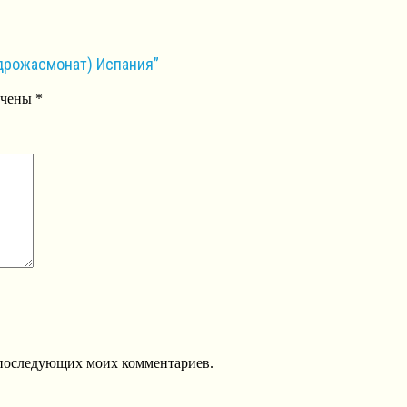
идрожасмонат) Испания”
ечены
*
ля последующих моих комментариев.