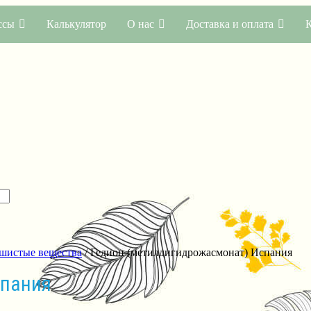
ссы
Калькулятор
О нас
Доставка и оплата
шистые вещества
/ Гедион (метилдигидрожасмонат) Испания
спания