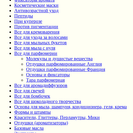
Косметические маски
Антивозрастной уход
Пептиды
При куперозе
Против пигментации
Все для кремоварения
Все для ухода за волосами
Все для мыльных букетов
Все для мыла с нуля
Все для парфюмерии
Молекулы и душистые вещества
Отдушки парфюмированные Англия
Отдушки парфюмированные Франция
Основы и фиксаторы
Тара парфюмерная
Все для аромадиффузоров
Все для свечей
Все для бомбочек
Все для шоколадного творчества
Основа для мыла, шампуня, кондиционера, геля, крема
Формы и штампы
Красители, Глиттеры, Перламутры, Мики
Отдушки (ароматизаторы)
Базовые масла