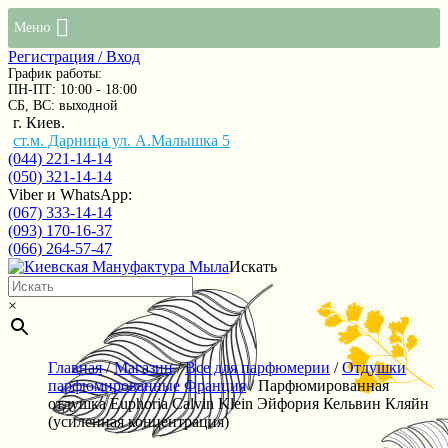
Меню
Регистрация / Вход
График работы:
ПН-ПТ: 10:00 - 18:00
СБ, ВС: выходной
г. Киев.
ст.м. Дарница ул. А.Малышка 5
(044) 221-14-14
(050) 321-14-14
Viber и WhatsApp:
(067) 333-14-14
(093) 170-16-37
(066) 264-57-47
Искать
×
Главная
/
Магазин
/
Все для парфюмерии
/
Отдушки
парфюмированные Франция
/ Парфюмированная
отдушка Euphoria Calvin Klein Эйфория Кельвин Кляйн
(усиленная концентрация)