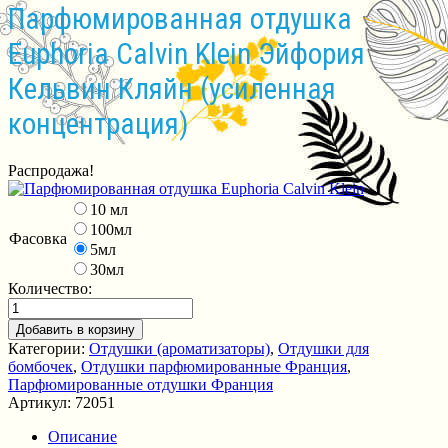
Парфюмированная отдушка
Euphoria Calvin Klein Эйфория
Кельвин Кляйн (усиленная
концентрация)
Распродажа!
10 мл
100мл
Фасовка
5мл
30мл
Количество:
Добавить в корзину
Категории:
Отдушки (ароматизаторы)
,
Отдушки для
бомбочек
,
Отдушки парфюмированные Франция
,
Парфюмированные отдушки Франция
Артикул:
72051
Описание