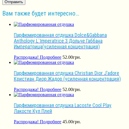
Вам также будет интересно…
Парфюмированная отдушка Dolce&Gabbana
Anthology L`Imperatrice 3 Дольче Габбана
Императрица(усиленная концентрация)
Распродажа!
Подробнее
52.00
грн.
Парфюмированная отдушка Christian Dior J’adore
Кристиан Диор Жадор (усиленная концентрация)
Распродажа!
Подробнее
52.00
грн.
Парфюмированная отдушка Lacoste Cool Play
Лакосте Кул Плей
Распродажа!
Подробнее
45.00
грн.