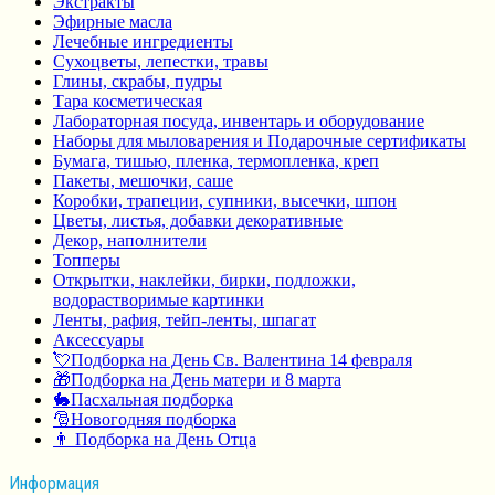
Экстракты
Эфирные масла
Лечебные ингредиенты
Сухоцветы, лепестки, травы
Глины, скрабы, пудры
Тара косметическая
Лабораторная посуда, инвентарь и оборудование
Наборы для мыловарения и Подарочные сертификаты
Бумага, тишью, пленка, термопленка, креп
Пакеты, мешочки, саше
Коробки, трапеции, супники, высечки, шпон
Цветы, листья, добавки декоративные
Декор, наполнители
Топперы
Открытки, наклейки, бирки, подложки,
водорастворимые картинки
Ленты, рафия, тейп-ленты, шпагат
Аксессуары
💘Подборка на День Св. Валентина 14 февраля
🎁Подборка на День матери и 8 марта
🐇Пасхальная подборка
🎅Новогодняя подборка
👨 Подборка на День Отца
Информация