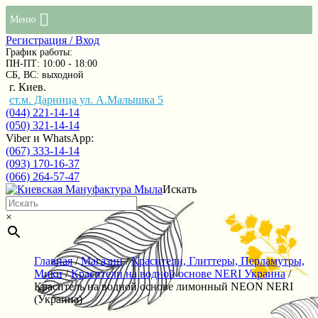
Меню
Регистрация / Вход
График работы:
ПН-ПТ: 10:00 - 18:00
СБ, ВС: выходной
г. Киев.
ст.м. Дарница ул. А.Малышка 5
(044) 221-14-14
(050) 321-14-14
Viber и WhatsApp:
(067) 333-14-14
(093) 170-16-37
(066) 264-57-47
Искать
×
Главная
/
Магазин
/
Красители, Глиттеры, Перламутры,
Мики
/
Красители на водной основе NERI Украина
/
Краситель на водной основе лимонный NEON NERI
(Украина)