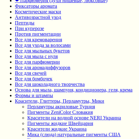
❤ Парфюмерия (духи нишевые, люксовые)
Фиксаторы аромата
Косметические маски
Антивозрастной уход
Пептиды
При куперозе
Против пигментации
Все для кремоварения
Все для ухода за волосами
Все для мыльных букетов
Все для мыла с нуля
Все для парфюмерии
Все для аромадиффузоров
Все для свечей
Все для бомбочек
Все для шоколадного творчества
Основа для мыла, шампуня, кондиционера, геля, крема
Формы и штампы
Красители, Глиттеры, Перламутры, Мики
Перламутры акриловые Турция
Пигменты ZeniColor Словакия
Красители на водной основе NERI Украина
Пигменты жидкие Швейцария
Красители жидкие Украина
Мика (слюда) натуральные пигменты США