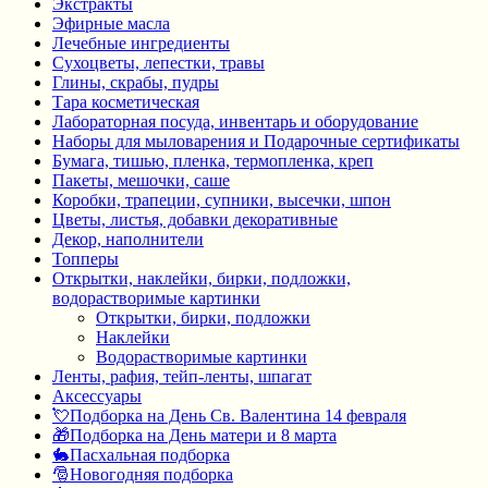
Экстракты
Эфирные масла
Лечебные ингредиенты
Сухоцветы, лепестки, травы
Глины, скрабы, пудры
Тара косметическая
Лабораторная посуда, инвентарь и оборудование
Наборы для мыловарения и Подарочные сертификаты
Бумага, тишью, пленка, термопленка, креп
Пакеты, мешочки, саше
Коробки, трапеции, супники, высечки, шпон
Цветы, листья, добавки декоративные
Декор, наполнители
Топперы
Открытки, наклейки, бирки, подложки,
водорастворимые картинки
Открытки, бирки, подложки
Наклейки
Водорастворимые картинки
Ленты, рафия, тейп-ленты, шпагат
Аксессуары
💘Подборка на День Св. Валентина 14 февраля
🎁Подборка на День матери и 8 марта
🐇Пасхальная подборка
🎅Новогодняя подборка