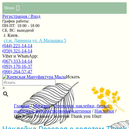
Меню
Регистрация / Вход
График работы:
ПН-ПТ: 10:00 - 18:00
СБ, ВС: выходной
г. Киев.
ст.м. Дарница ул. А.Малышка 5
(044) 221-14-14
(050) 321-14-14
Viber и WhatsApp:
(067) 333-14-14
(093) 170-16-37
(066) 264-57-47
Искать
×
Главная
/
Магазин
/
Открытки, наклейки, бирки,
подложки, водорастворимые картинки
/
Наклейки
/
Наклейка Розовая с золотом Thank you 10шт