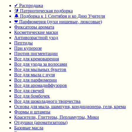
✔ Распродажа
🔰 Патриотическая подборка
🔔 Подборка к 1 Сентября и ко Дню Учителя
❤ Парфюмерия (духи нишевые, люксовые)
Фиксаторы аромата
Косметические маски
Антивозрастной уход
Пептиды
При куперозе
Против пигментации
Все для кремоварения
Все для ухода за волосами
Все для мыльных букетов
Все для мыла с нуля
Все для парфюмерии
Все для аромадиффузоров
Все для свечей
Все для бомбочек
Все для шоколадного творчества
Основа для мыла, шампуня, кондиционера, геля, крема
Формы и штампы
Красители, Глиттеры, Перламутры, Мики
Отдушки (ароматизаторы)
Базовые масла