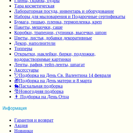
Глины, скрабы, пудры
Тара косметическая
Лабораторная посуда, инвентарь и оборудование
Наборы для мыловарения и Подарочные сертификаты
Бумага, тишью, пленка, термопленка, креп
Пакеты, мешочки, саше
Коробки, трапеции, супники, высечки, шпон
Цветы, листья, добавки декоративные
Декор, наполнители
Топперы
Открытки, наклейки, бирки, подложки,
водорастворимые картинки
Ленты, рафия, тейп-ленты, шпагат
Аксессуары
💘Подборка на День Св. Валентина 14 февраля
🎁Подборка на День матери и 8 марта
🐇Пасхальная подборка
🎅Новогодняя подборка
👨 Подборка на День Отца
Информация
Гарантия и возврат
Акция
Новинки