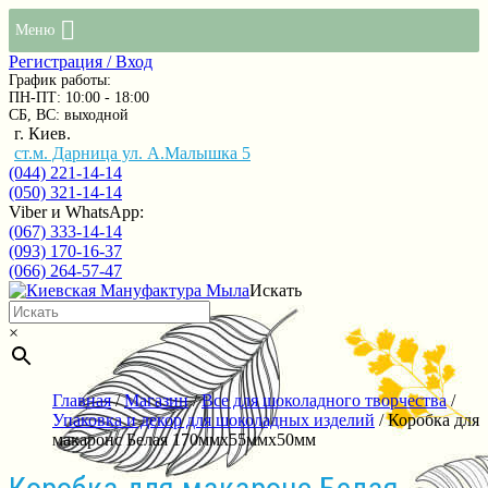
Меню
Регистрация / Вход
График работы:
ПН-ПТ: 10:00 - 18:00
СБ, ВС: выходной
г. Киев.
ст.м. Дарница ул. А.Малышка 5
(044) 221-14-14
(050) 321-14-14
Viber и WhatsApp:
(067) 333-14-14
(093) 170-16-37
(066) 264-57-47
Искать
×
Главная
/
Магазин
/
Все для шоколадного творчества
/
Упаковка и декор для шоколадных изделий
/ Коробка для
макаронс Белая 170ммх55ммх50мм