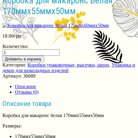
Коробка для макаронс Белая
170ммх55ммх50мм
18.00
грн.
Количество:
Добавить в корзину
Категории:
Коробки упаковочные, высечки, шпон
,
Упаковка и
декор для шоколадных изделий
Артикул:
36689
Описание
Отзывы (0)
Описание товара
Коробка для макаронс белая 170ммх55ммх50мм
Размеры:
170ммх55ммх50мм