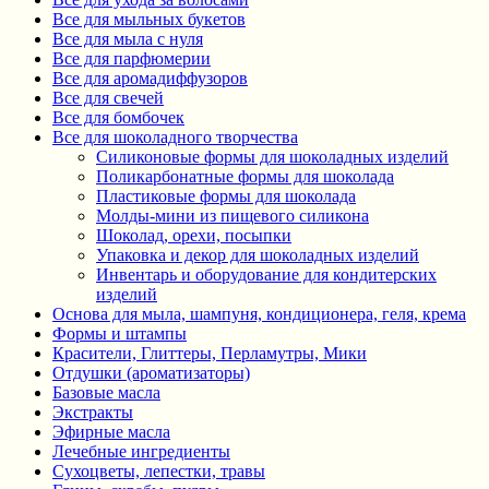
Все для мыльных букетов
Все для мыла с нуля
Все для парфюмерии
Все для аромадиффузоров
Все для свечей
Все для бомбочек
Все для шоколадного творчества
Силиконовые формы для шоколадных изделий
Поликарбонатные формы для шоколада
Пластиковые формы для шоколада
Молды-мини из пищевого силикона
Шоколад, орехи, посыпки
Упаковка и декор для шоколадных изделий
Инвентарь и оборудование для кондитерских
изделий
Основа для мыла, шампуня, кондиционера, геля, крема
Формы и штампы
Красители, Глиттеры, Перламутры, Мики
Отдушки (ароматизаторы)
Базовые масла
Экстракты
Эфирные масла
Лечебные ингредиенты
Сухоцветы, лепестки, травы