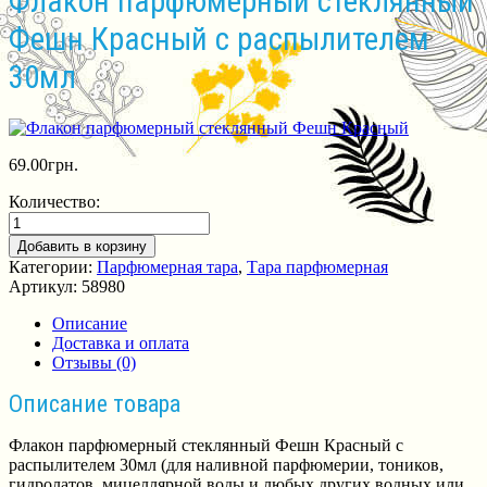
Флакон парфюмерный стеклянный
Фешн Красный с распылителем
30мл
69.00
грн.
Количество:
Добавить в корзину
Категории:
Парфюмерная тара
,
Тара парфюмерная
Артикул:
58980
Описание
Доставка и оплата
Отзывы (0)
Описание товара
Флакон парфюмерный стеклянный Фешн Красный с
распылителем 30мл (для наливной парфюмерии, тоников,
гидролатов, мицеллярной воды и любых других водных или