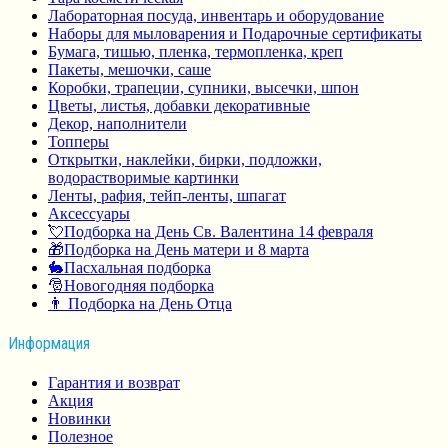
Лабораторная посуда, инвентарь и оборудование
Наборы для мыловарения и Подарочные сертификаты
Бумага, тишью, пленка, термопленка, креп
Пакеты, мешочки, саше
Коробки, трапеции, супники, высечки, шпон
Цветы, листья, добавки декоративные
Декор, наполнители
Топперы
Открытки, наклейки, бирки, подложки,
водорастворимые картинки
Ленты, рафия, тейп-ленты, шпагат
Аксессуары
💘Подборка на День Св. Валентина 14 февраля
🎁Подборка на День матери и 8 марта
🐇Пасхальная подборка
🎅Новогодняя подборка
👨 Подборка на День Отца
Информация
Гарантия и возврат
Акция
Новинки
Полезное