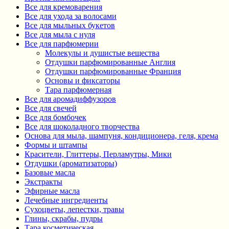
Все для кремоварения
Все для ухода за волосами
Все для мыльных букетов
Все для мыла с нуля
Все для парфюмерии
Молекулы и душистые вещества
Отдушки парфюмированные Англия
Отдушки парфюмированные Франция
Основы и фиксаторы
Тара парфюмерная
Все для аромадиффузоров
Все для свечей
Все для бомбочек
Все для шоколадного творчества
Основа для мыла, шампуня, кондиционера, геля, крема
Формы и штампы
Красители, Глиттеры, Перламутры, Мики
Отдушки (ароматизаторы)
Базовые масла
Экстракты
Эфирные масла
Лечебные ингредиенты
Сухоцветы, лепестки, травы
Глины, скрабы, пудры
Тара косметическая