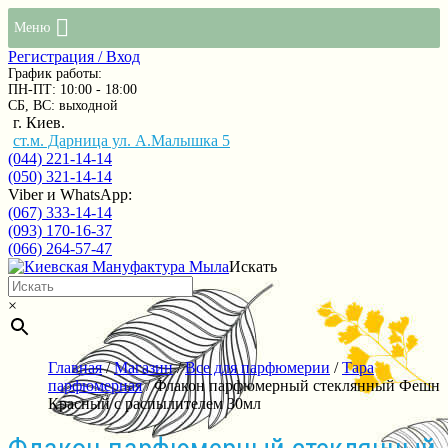
Меню
Регистрация / Вход
График работы:
ПН-ПТ: 10:00 - 18:00
СБ, ВС: выходной
г. Киев.
ст.м. Дарница ул. А.Малышка 5
(044) 221-14-14
(050) 321-14-14
Viber и WhatsApp:
(067) 333-14-14
(093) 170-16-37
(066) 264-57-47
Искать
×
Главная
/
Магазин
/
Все для парфюмерии
/
Тара
парфюмерная
/ Флакон парфюмерный стеклянный Фешн
Красный с распылителем 30мл