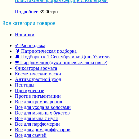
Пластиковая форма Сердце С Кольцами
Подробнее
39.00
грн.
Все категории товаров
Новинки
✔ Распродажа
🔰 Патриотическая подборка
🔔 Подборка к 1 Сентября и ко Дню Учителя
❤ Парфюмерия (духи нишевые, люксовые)
Фиксаторы аромата
Косметические маски
Антивозрастной уход
Пептиды
При куперозе
Против пигментации
Все для кремоварения
Все для ухода за волосами
Все для мыльных букетов
Все для мыла с нуля
Все для парфюмерии
Все для аромадиффузоров
Все для свечей