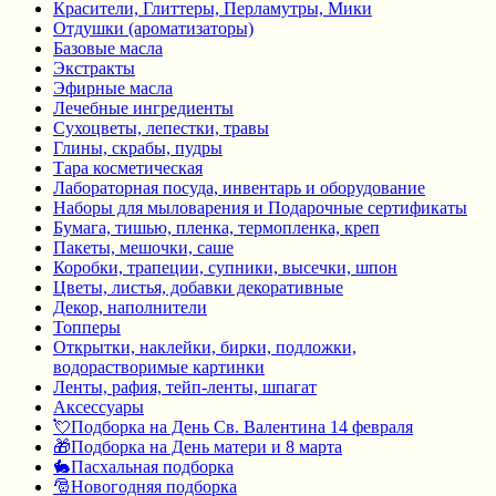
Красители, Глиттеры, Перламутры, Мики
Отдушки (ароматизаторы)
Базовые масла
Экстракты
Эфирные масла
Лечебные ингредиенты
Сухоцветы, лепестки, травы
Глины, скрабы, пудры
Тара косметическая
Лабораторная посуда, инвентарь и оборудование
Наборы для мыловарения и Подарочные сертификаты
Бумага, тишью, пленка, термопленка, креп
Пакеты, мешочки, саше
Коробки, трапеции, супники, высечки, шпон
Цветы, листья, добавки декоративные
Декор, наполнители
Топперы
Открытки, наклейки, бирки, подложки,
водорастворимые картинки
Ленты, рафия, тейп-ленты, шпагат
Аксессуары
💘Подборка на День Св. Валентина 14 февраля
🎁Подборка на День матери и 8 марта
🐇Пасхальная подборка
🎅Новогодняя подборка