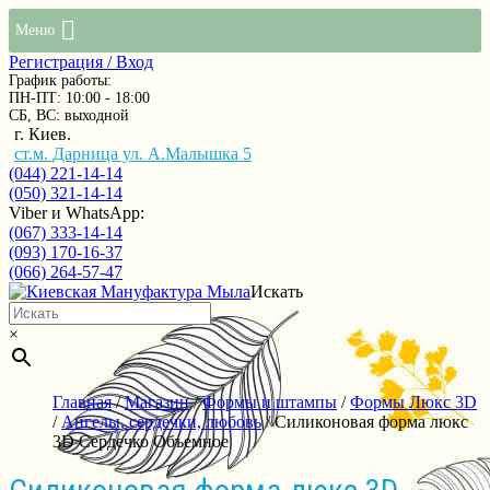
Меню
Регистрация / Вход
График работы:
ПН-ПТ: 10:00 - 18:00
СБ, ВС: выходной
г. Киев.
ст.м. Дарница ул. А.Малышка 5
(044) 221-14-14
(050) 321-14-14
Viber и WhatsApp:
(067) 333-14-14
(093) 170-16-37
(066) 264-57-47
Искать
×
Главная
/
Магазин
/
Формы и штампы
/
Формы Люкс 3D
/
Ангелы, сердечки, любовь
/ Силиконовая форма люкс
3D Сердечко Объемное