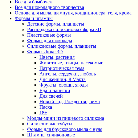
Все для бомбочек
Все для шоколадного творчества
Основа для мыла, шампуня, кондиционера, геля, крема
Формы и штампы
Детские формы, планшеты
Распродажа силиконовых форм 3D
Пластиковые формы
Формы для шоколада
Силиконовые формы, планшеты
Формы Люкс 3D
Цветы, растения
Животные, птицы, насекомые
Патриотическая тема
Ангелы, сердечки, любовь
Для женщин, 8 Марта
Фрукты, овощи, ягоды
Еда и напитки
Для свечей
Новый год, Рождество, зима
Пасха
18+
Молды-мини из пищевого силикона
Силиконовые тубусы
Формы для брускового мыла с нуля
Штампы силиконовые