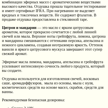
комбинации эфирных масел с ароматическими веществами
высокого качества. Отдушка прошла тщательное тестирование
и имеет сертификат IFRA. При нагревании не выделяет
вредных и токсичных веществ. Не содержит фталатов. В
продаже отдушка предоставлена в стеклянной таре.
Цитрон и мандарин
— это масло с ярким цитрусовым
ароматом, которое прекрасно сочетается с любой линией
свечей или мыла. Верхние ноты грейпфрута, лимона, цитрона
и мандарина смешиваются с оттенками персика, апельсина и
нежного цикламена, создавая неотразимую яркость. Оттенок
ванили и яркого цитрусового мускуса завершают этот супер
свежий аромат.
Эфирные масла лимона, мандарина, апельсина и грейпфрута
усиливают интенсивную сочность любого продукта, который
вы создаете.
Отдушка используется для изготовления свечей, восковых
саше, аромадиффузоров, мыла из основы, мыла с нуля,
косметических средств на основе масел, скрабов, средств для
ванны.
Рекомендуемая безопасная дозировка: