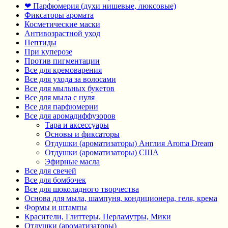
❤ Парфюмерия (духи нишевые, люксовые)
Фиксаторы аромата
Косметические маски
Антивозрастной уход
Пептиды
При куперозе
Против пигментации
Все для кремоварения
Все для ухода за волосами
Все для мыльных букетов
Все для мыла с нуля
Все для парфюмерии
Все для аромадиффузоров
Тара и аксессуары
Основы и фиксаторы
Отдушки (ароматизаторы) Англия Aroma Dream
Отдушки (ароматизаторы) США
Эфирные масла
Все для свечей
Все для бомбочек
Все для шоколадного творчества
Основа для мыла, шампуня, кондиционера, геля, крема
Формы и штампы
Красители, Глиттеры, Перламутры, Мики
Отдушки (ароматизаторы)