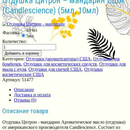
Отдушка Цитрон – мандарин США
(Сandlescience) (5мл, 10мл)
10 мл
Фасовка
5мл
Количество:
Добавить в корзину
Категории:
Отдушки (ароматизаторы) США
,
Отдушки для
бомбочек
,
Отдушки для косметических средств
,
Отдушки для
мыла с нуля
,
Отдушки для свечей США
,
Отдушки
косметические США
Артикул:
51477
Описание
Доставка и оплата
Отзывы (0)
Описание товара
Отдушка Цитрон - мандарин Ароматическое масло (отдушка)
от американского производителя Сandlescience. Состоит из