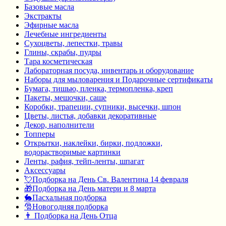
Базовые масла
Экстракты
Эфирные масла
Лечебные ингредиенты
Сухоцветы, лепестки, травы
Глины, скрабы, пудры
Тара косметическая
Лабораторная посуда, инвентарь и оборудование
Наборы для мыловарения и Подарочные сертификаты
Бумага, тишью, пленка, термопленка, креп
Пакеты, мешочки, саше
Коробки, трапеции, супники, высечки, шпон
Цветы, листья, добавки декоративные
Декор, наполнители
Топперы
Открытки, наклейки, бирки, подложки,
водорастворимые картинки
Ленты, рафия, тейп-ленты, шпагат
Аксессуары
💘Подборка на День Св. Валентина 14 февраля
🎁Подборка на День матери и 8 марта
🐇Пасхальная подборка
🎅Новогодняя подборка
👨 Подборка на День Отца