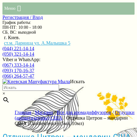
Меню
Регистрация / Вход
График работы:
ПН-ПТ: 10:00 - 18:00
СБ, ВС: выходной
г. Киев.
ст.м. Дарница ул. А.Малышка 5
(044) 221-14-14
(050) 321-14-14
Viber и WhatsApp:
(067) 333-14-14
(093) 170-16-37
(066) 264-57-47
Искать
×
Главная
/
Магазин
/
Все для аромадиффузоров
/
Отдушки
(ароматизаторы) США
/ Отдушка Цитрон – мандарин
США (Сandlescience) (5мл, 10мл)