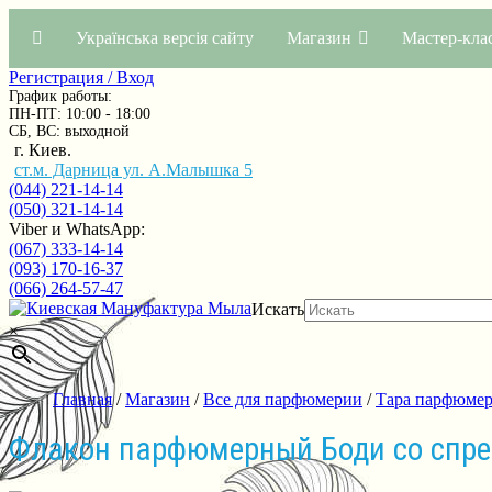
Українська версія сайту
Магазин
Мастер-кла
Регистрация / Вход
График работы:
ПН-ПТ: 10:00 - 18:00
СБ, ВС: выходной
г. Киев.
ст.м. Дарница ул. А.Малышка 5
(044) 221-14-14
(050) 321-14-14
Viber и WhatsApp:
(067) 333-14-14
(093) 170-16-37
(066) 264-57-47
Искать
×
Главная
/
Магазин
/
Все для парфюмерии
/
Тара парфюмер
Флакон парфюмерный Боди со спре