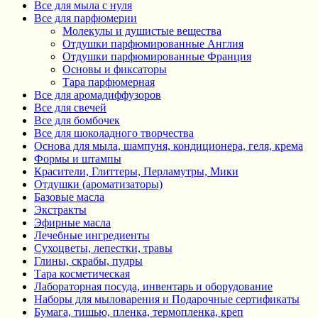
Все для мыла с нуля
Все для парфюмерии
Молекулы и душистые вещества
Отдушки парфюмированные Англия
Отдушки парфюмированные Франция
Основы и фиксаторы
Тара парфюмерная
Все для аромадиффузоров
Все для свечей
Все для бомбочек
Все для шоколадного творчества
Основа для мыла, шампуня, кондиционера, геля, крема
Формы и штампы
Красители, Глиттеры, Перламутры, Мики
Отдушки (ароматизаторы)
Базовые масла
Экстракты
Эфирные масла
Лечебные ингредиенты
Сухоцветы, лепестки, травы
Глины, скрабы, пудры
Тара косметическая
Лабораторная посуда, инвентарь и оборудование
Наборы для мыловарения и Подарочные сертификаты
Бумага, тишью, пленка, термопленка, креп