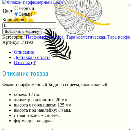
черный
Цвет
Белый
Количество:
Добавить в корзину
Категории:
Парфюмерная тара
,
Тара косметическая
,
Тара парф
Артикул:
71190
Описание
Доставка и оплата
Отзывы (0)
Описание товара
Флакон парфюмерный Боди со спреем, пластиковый.
объем: 125 мл
диаметр горловины: 20 мм,
высота с горлышком: 125 мм,
высота под наклейку: 84 мм,
с пластиковым спреем,
форма дна: квадрат.