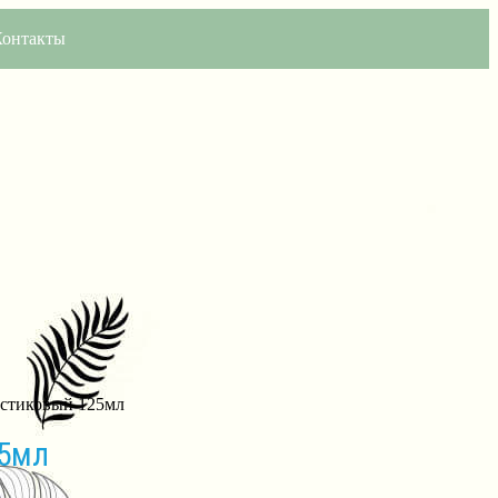
Контакты
астиковый 125мл
25мл