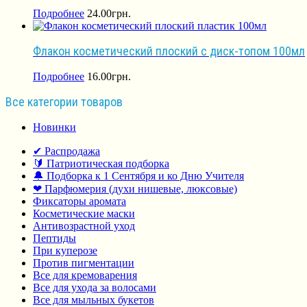
Подробнее
24.00
грн.
Флакон косметический плоский с диск-топом 100мл
Подробнее
16.00
грн.
Все категории товаров
Новинки
✔ Распродажа
🔰 Патриотическая подборка
🔔 Подборка к 1 Сентября и ко Дню Учителя
❤ Парфюмерия (духи нишевые, люксовые)
Фиксаторы аромата
Косметические маски
Антивозрастной уход
Пептиды
При куперозе
Против пигментации
Все для кремоварения
Все для ухода за волосами
Все для мыльных букетов