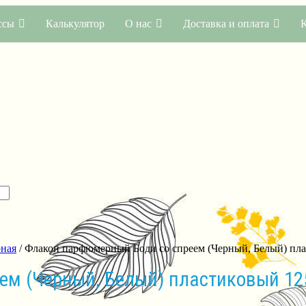
ссы
Калькулятор
О нас
Доставка и оплата
ная
/ Флакон парфюмерный Боди со спреем (Черный, Белый) пл
ем (Черный, Белый) пластиковый 1