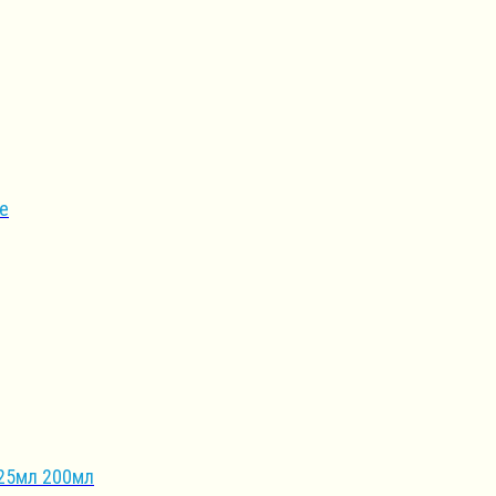
е
25мл 200мл